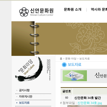
문화원 소개
역사와 문
홈
> 문화 마당 > 보도자료
공지사항
글번호
자유게시판
60
신안문화 34호 발간
보도자료
# 첨부파일
:
신안문화 34호.jpg