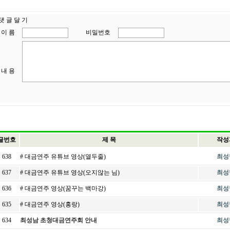
댓 글 달 기
이 름
비밀번호
내 용
글번호
제 목
작성
638
# 대금연주 유튜브 영상(열두줄)
최성
637
# 대금연주 유튜브 영상(오지않는 님)
최성
636
# 대금연주 영상(꿈꾸는 백마강)
최성
635
# 대금연주 영상(홍랑)
최성
634
최성남 초청대금연주회 안내
최성