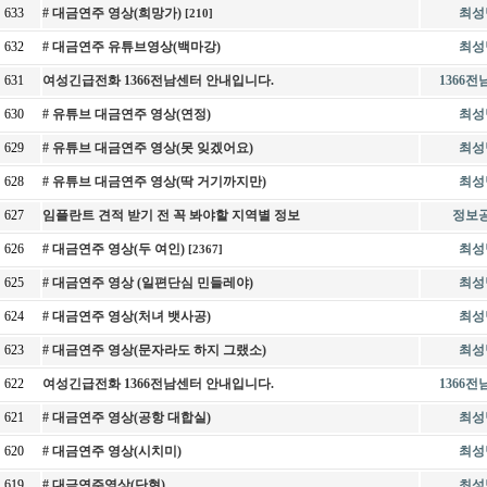
633
# 대금연주 영상(희망가)
최성
[210]
632
# 대금연주 유튜브영상(백마강)
최성
631
여성긴급전화 1366전남센터 안내입니다.
1366
630
# 유튜브 대금연주 영상(연정)
최성
629
# 유튜브 대금연주 영상(못 잊겠어요)
최성
628
# 유튜브 대금연주 영상(딱 거기까지만)
최성
627
임플란트 견적 받기 전 꼭 봐야할 지역별 정보
정보
626
# 대금연주 영상(두 여인)
최성
[2367]
625
# 대금연주 영상 (일편단심 민들레야)
최성
624
# 대금연주 영상(처녀 뱃사공)
최성
623
# 대금연주 영상(문자라도 하지 그랬소)
최성
622
여성긴급전화 1366전남센터 안내입니다.
1366
621
# 대금연주 영상(공항 대합실)
최성
620
# 대금연주 영상(시치미)
최성
619
# 대금연주영상(단현)
최성