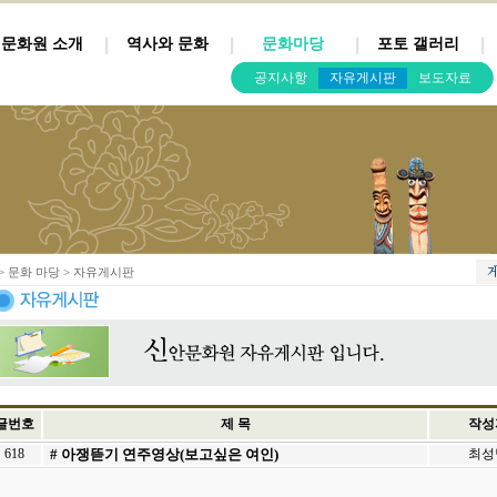
문화원 소개
역사와 문화
문화마당
포토 갤러리
공지사항
자유게시판
보도자료
> 문화 마당 > 자유게시판
글번호
제 목
작성
618
# 아쟁뜯기 연주영상(보고싶은 여인)
최성