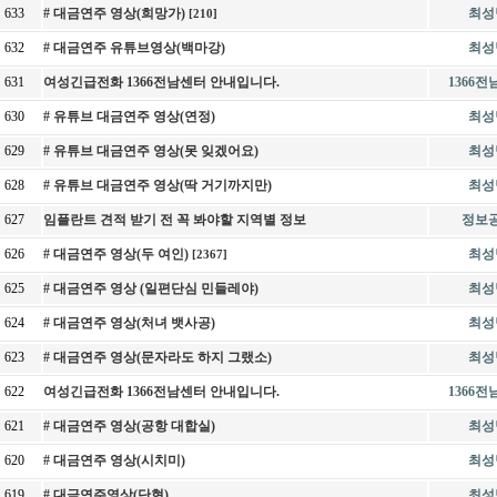
633
# 대금연주 영상(희망가)
최성
[210]
632
# 대금연주 유튜브영상(백마강)
최성
631
여성긴급전화 1366전남센터 안내입니다.
1366
630
# 유튜브 대금연주 영상(연정)
최성
629
# 유튜브 대금연주 영상(못 잊겠어요)
최성
628
# 유튜브 대금연주 영상(딱 거기까지만)
최성
627
임플란트 견적 받기 전 꼭 봐야할 지역별 정보
정보
626
# 대금연주 영상(두 여인)
최성
[2367]
625
# 대금연주 영상 (일편단심 민들레야)
최성
624
# 대금연주 영상(처녀 뱃사공)
최성
623
# 대금연주 영상(문자라도 하지 그랬소)
최성
622
여성긴급전화 1366전남센터 안내입니다.
1366
621
# 대금연주 영상(공항 대합실)
최성
620
# 대금연주 영상(시치미)
최성
619
# 대금연주영상(단현)
최성