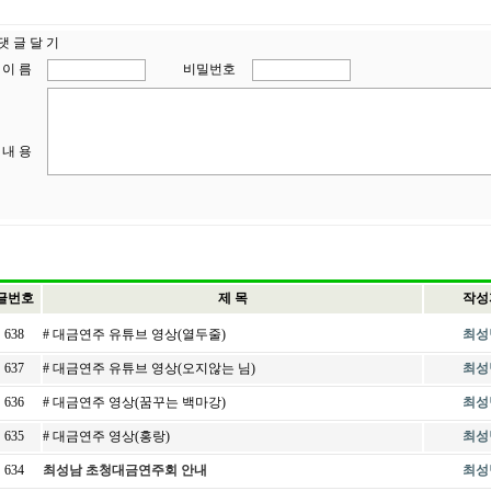
댓 글 달 기
이 름
비밀번호
내 용
글번호
제 목
작성
638
# 대금연주 유튜브 영상(열두줄)
최성
637
# 대금연주 유튜브 영상(오지않는 님)
최성
636
# 대금연주 영상(꿈꾸는 백마강)
최성
635
# 대금연주 영상(홍랑)
최성
634
최성남 초청대금연주회 안내
최성