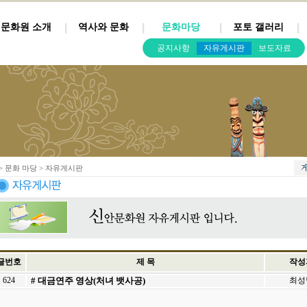
문화원 소개
역사와 문화
문화마당
포토 갤러리
공지사항
자유게시판
보도자료
> 문화 마당 > 자유게시판
글번호
제 목
작성
624
# 대금연주 영상(처녀 뱃사공)
최성