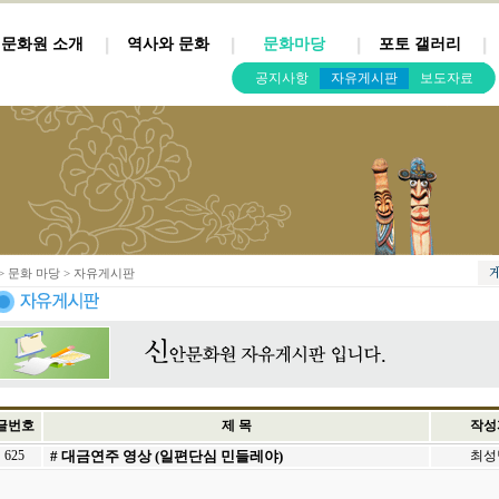
문화원 소개
역사와 문화
문화마당
포토 갤러리
공지사항
자유게시판
보도자료
> 문화 마당 > 자유게시판
글번호
제 목
작성
625
# 대금연주 영상 (일편단심 민들레야)
최성