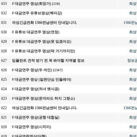
633
# 대금연주 영상(희망가)
최성
[210]
632
# 대금연주 유튜브영상(백마강)
최성
631
여성긴급전화 1366전남센터 안내입니다.
1366
630
# 유튜브 대금연주 영상(연정)
최성
629
# 유튜브 대금연주 영상(못 잊겠어요)
최성
628
# 유튜브 대금연주 영상(딱 거기까지만)
최성
627
임플란트 견적 받기 전 꼭 봐야할 지역별 정보
정보
626
# 대금연주 영상(두 여인)
최성
[2367]
625
# 대금연주 영상 (일편단심 민들레야)
최성
624
# 대금연주 영상(처녀 뱃사공)
최성
623
# 대금연주 영상(문자라도 하지 그랬소)
최성
622
여성긴급전화 1366전남센터 안내입니다.
1366
621
# 대금연주 영상(공항 대합실)
최성
620
# 대금연주 영상(시치미)
최성
619
# 대금연주영상(단현)
최성