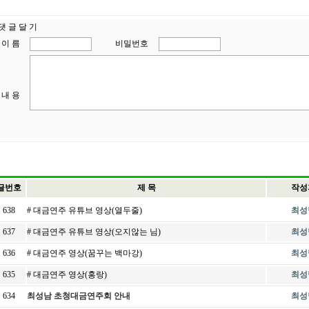
댓 글 달 기
이 름
비밀번호
내 용
글번호
제 목
작성
638
# 대금연주 유튜브 영상(열두줄)
최성
637
# 대금연주 유튜브 영상(오지않는 님)
최성
636
# 대금연주 영상(꿈꾸는 백마강)
최성
635
# 대금연주 영상(홍랑)
최성
634
최성남 초청대금연주회 안내
최성