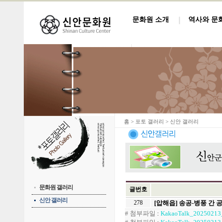
문화원 소개
역사와 문
홈
> 포토 갤러리 > 신안 갤러리
문화원 갤러리
글번호
신안 갤러리
278
[압해읍] 송공-병풍 간
# 첨부파일
:
KakaoTalk_20250213