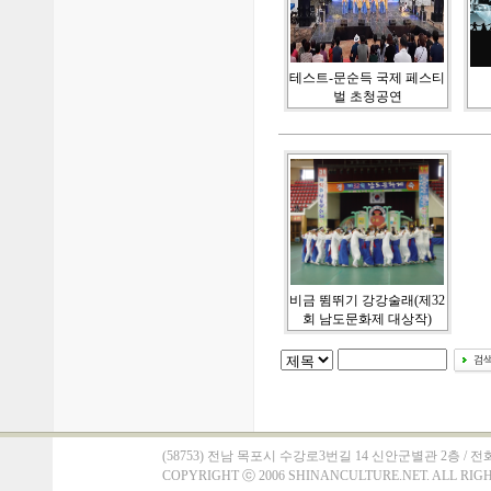
테스트-문순득 국제 페스티
벌 초청공연
비금 뜀뛰기 강강술래(제32
회 남도문화제 대상작)
(58753) 전남 목포시 수강로3번길 14 신안군별관 2층 / 전화 : 061)
COPYRIGHT
ⓒ
2006 SHINANCULTURE.NET. ALL RIG