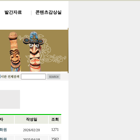
발간자료
콘텐츠감상실
자
작성일
조회
화원
1271
2026/02/20
화원
2562
2025/04/18