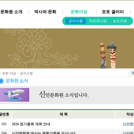
문화원 소개
역사와 문화
문화마당
포토 갤러리
공지사항
자유게시판
보도자료
> 문화 마당 > 공지사항
글번호
제 목
작성
195
2026 정기총회 개최 안내
신안문
194
신안문화원 에서는 문화가족을 모십니다.
신안문