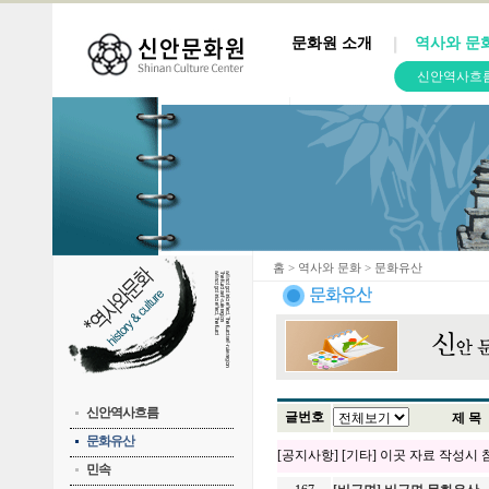
문화원 소개
역사와 문
신안역사흐
홈
> 역사와 문화 > 문화유산
신안역사흐름
글번호
제 목
문화유산
[공지사항] [기타] 이곳 자료 작성시
민속