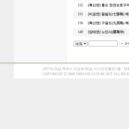
152
[흑산면] 홍도 천연보호구
151
[비금면] 칠발도(七發島) 
150
[흑산면] 구굴도(九屈島) 
149
[암태면] 노만사(露萬寺)
(58753) 전남 목포시 수강로3번길 14 신안군별관 2층 / 전화 : 061)
COPYRIGHT
ⓒ
2006 SHINANCULTURE.NET. ALL RIG