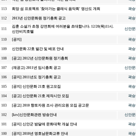
113
희망 섬 프로젝트 '찾아가는 클래식 음악회' 영산도 개최
곽승
112
2013년 신안문화원 정기총회 공고
곽승
김훈 소설가 초청 강연회에 여러분을 초대합니다. 12/20(목)11시.
111
신안문
신안비치호텔
110
[공지]
곽승
109
신안문화 22호 발간 및 배포 안내
곽승
108
[공고] 2012년 신안문화원 정기총회
곽승
107
(재공고) 2011년 임시총회 공고
신안문
106
[공지] 2011년도 정기총회 공고
곽승
105
[공지] 신안문화 21호 원고모집
곽승
104
[공고] 신안문화 21호 제작시안 모집
곽승
103
[공고] 2010 향토자원 조사 관리요원 모집 공고문
곽승
102
[ktv]신안문화관련 방송안내
신안문
101
[공지] 신안군 밤달애 문화대학 개설 안내
곽승
100
[공지] 2010년 영호남문화교류 안내
곽승