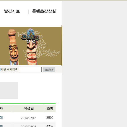
발간자료
콘텐츠감상실
자
작성일
조회
혁
3905
2014/02/18
혁
4259
2013/08/26