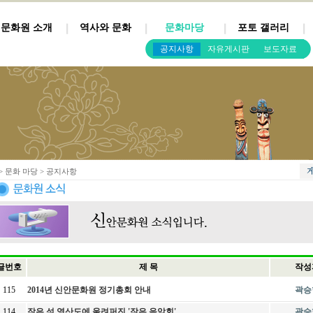
문화원 소개
역사와 문화
문화마당
포토 갤러리
공지사항
자유게시판
보도자료
> 문화 마당 > 공지사항
글번호
제 목
작성
115
2014년 신안문화원 정기총회 안내
곽승
114
작은 섬 영산도에 울려퍼진 '작은 음악회'
곽승