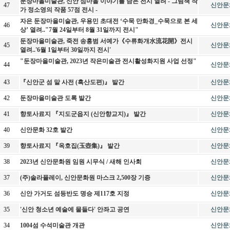
둔장마을미술관, 신안 섬마을 이야기를 담은 전시 열려 - 그림책 작
47
신안문
가 정소영의 작품 57점 전시 -
자은 둔장마을미술관, 우용민 초대전 ‘수묵 만화경_수묵으로 본 세
46
신안문
상’ 열려.."7월 24일부터 8월 31일까지 전시"
둔장마을미술관, 죽전 송홍범 서예가《수류화개水流花開》전시
45
신안문
열려..'6월 1일부터 30일까지 전시'
"둔장마을미술관, 2023년 작은미술관 전시활성화지원 사업 선정"
44
신안문
43
『신안군 섬 말 사전 (흑산도편)』 발간
신안문
42
둔장마을미술관 도록 발간
신안문
41
향토사료지 『지도군읍지 (신안향교지)』 발간
신안문
40
신안문화 32호 발간
신안문
39
향토사료지 『옥호집(玉壺集)』 발간
신안문
38
2023년 신안문화원 임원 시무식 / 새해 인사회
신안문
37
(주)솔라플레이, 신안문화원 마스크 2,500장 기증
신안문
36
신안 가거도 섬등반도 명승 제117호 지정
신안문
35
'신안 청소년 예술에 물들다' 안좌고 공연
신안문
34
1004섬 수석미술관 개관
신안문