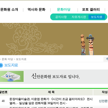
문화원 소개
역사와 문화
문화마당
포토 갤러리
공지사항
자유게시판
보도자료
> 문화 마당 > 보도자료
글번호
제 목
작성
둔장마을미술관, 이윤엽 판화가 《시간이 조금 걸리더라도》 전시
48
신안문
열려.. - 일상을 담은 판화작품 30일까지 전시 -