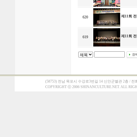
제11회 
620
제11회 
619
(58753) 전남 목포시 수강로3번길 14 신안군별관 2층 / 전화 : 061)
COPYRIGHT
ⓒ
2006 SHINANCULTURE.NET. ALL RIG